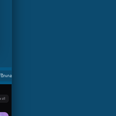
ป๊กเกอร์
 all