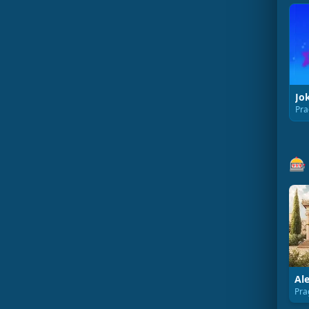
Pra
🎰 
Pra