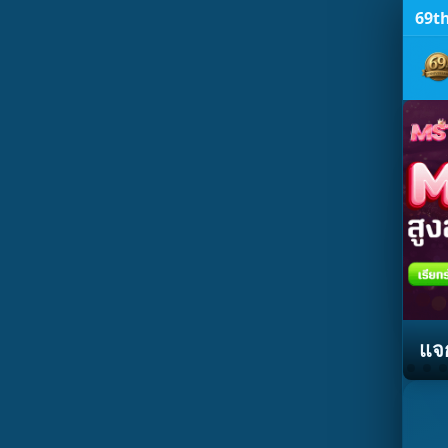
69th
สมั
่ MST 88,888 บาท